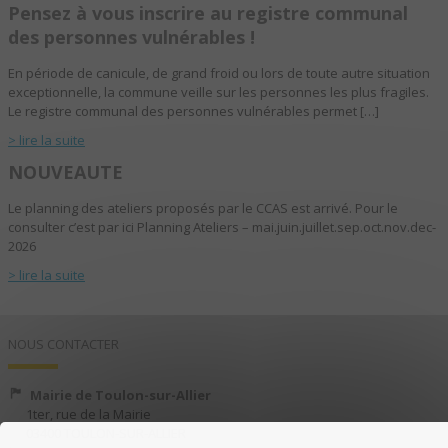
Pensez à vous inscrire au registre communal
des personnes vulnérables !
En période de canicule, de grand froid ou lors de toute autre situation
exceptionnelle, la commune veille sur les personnes les plus fragiles.
Le registre communal des personnes vulnérables permet […]
> lire la suite
NOUVEAUTE
Le planning des ateliers proposés par le CCAS est arrivé. Pour le
consulter c’est par ici Planning Ateliers – mai.juin.juillet.sep.oct.nov.dec-
2026
> lire la suite
NOUS CONTACTER
Mairie de Toulon-sur-Allier
1ter, rue de la Mairie
03400 TOULON-SUR-ALLIER