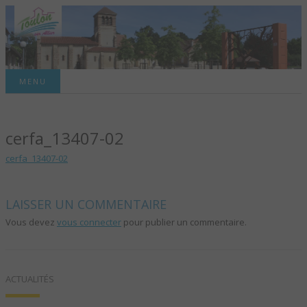
Site officiel de la commune
MENU
TOULON-SUR-
cerfa_13407-02
ALLIER – SITE
cerfa_13407-02
OFFICIEL DE LA
COMMUNE
LAISSER UN COMMENTAIRE
Vous devez
vous connecter
pour publier un commentaire.
ACTUALITÉS