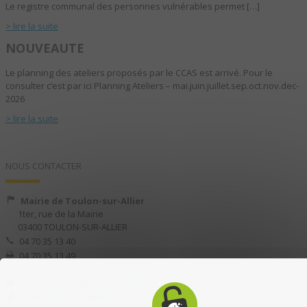
Le registre communal des personnes vulnérables permet […]
> lire la suite
NOUVEAUTE
Le planning des ateliers proposés par le CCAS est arrivé. Pour le
consulter c’est par ici Planning Ateliers – mai.juin.juillet.sep.oct.nov.dec-
2026
> lire la suite
NOUS CONTACTER
Mairie de Toulon-sur-Allier
1ter, rue de la Mairie
03400 TOULON-SUR-ALLIER
04 70 35 13 40
04 70 35 13 49
accueil.mairie@toulon-sur-allier.fr
www.toulon-sur-allier.fr