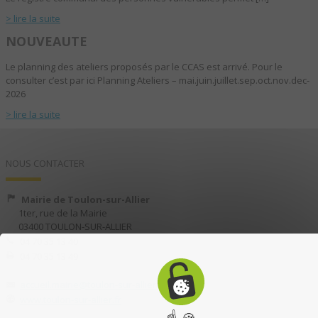
> lire la suite
NOUVEAUTE
Le planning des ateliers proposés par le CCAS est arrivé. Pour le
consulter c’est par ici Planning Ateliers – mai.juin.juillet.sep.oct.nov.dec-
2026
> lire la suite
NOUS CONTACTER
Mairie de Toulon-sur-Allier
1ter, rue de la Mairie
03400 TOULON-SUR-ALLIER
04 70 35 13 40
04 70 35 13 49
accueil.mairie@toulon-sur-allier.fr
www.toulon-sur-allier.fr