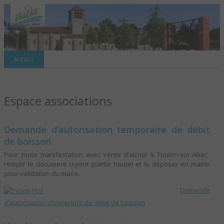
Site officiel de la commune
MENU
TOULON-SUR-
Espace associations
ALLIER – SITE
OFFICIEL DE LA
Demande d’autorisation temporaire de débit
de boisson
COMMUNE
Pour toute manifestation avec vente d’alcool à Toulon-sur-Allier,
remplir le document ci-joint (partie haute) et le déposer en mairie
pour validation du maire.
Demande
d’autorisation d’ouverture de débit de boisson