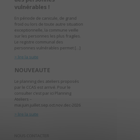
vulnérables !
En période de canicule, de grand
froid ou lors de toute autre situation
exceptionnelle, la commune veille
sur les personnes les plus fragiles.
Le registre communal des
personnes vulnérables permet […]
> lire la suite
NOUVEAUTE
Le planning des ateliers proposés
par le CCAS est arrivé. Pour le
consulter c’est par ici Planning
Ateliers –
mai.juin.juillet.sep.oct.nov.dec-2026
> lire la suite
NOUS CONTACTER