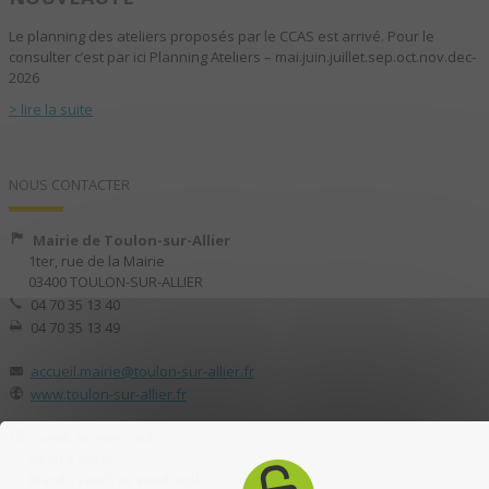
Le planning des ateliers proposés par le CCAS est arrivé. Pour le
consulter c’est par ici Planning Ateliers – mai.juin.juillet.sep.oct.nov.dec-
2026
> lire la suite
NOUS CONTACTER
Mairie de Toulon-sur-Allier
1ter, rue de la Mairie
03400 TOULON-SUR-ALLIER
04 70 35 13 40
04 70 35 13 49
accueil.mairie@toulon-sur-allier.fr
www.toulon-sur-allier.fr
Lundi et mercredi :
09:00 à 12:00
Mardi, jeudi et vendredi :