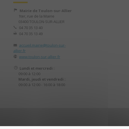
Mairie de Toulon-sur-Allier
1ter, rue de la Mairie
03400 TOULON-SUR-ALLIER
04 70 35 13 40
04 70 35 13 49
accueil.mairie@toulon-sur-
allier.fr
www.toulon-sur-allier.fr
Lundi et mercredi :
09:00 à 12:00
Mardi, jeudi et vendredi :
09:00 à 12:00 - 16:00 à 18:00