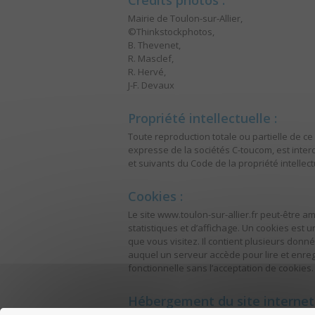
Crédits photos :
Mairie de Toulon-sur-Allier,
©Thinkstockphotos,
B. Thevenet,
R. Masclef,
R. Hervé,
J-F. Devaux
Propriété intellectuelle :
Toute reproduction totale ou partielle de ce
expresse de la sociétés C-toucom, est interd
et suivants du Code de la propriété intellect
Cookies :
Le site www.toulon-sur-allier.fr peut-être
statistiques et d’affichage. Un cookies est
que vous visitez. Il contient plusieurs donn
auquel un serveur accède pour lire et enregi
fonctionnelle sans l’acceptation de cookies.
Hébergement du site internet 