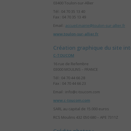
03400
Toulon-sur-Allier
Tél :
04 70 35 13 40
Fax :
04 70 35 13 49
Email :
accueil.mairie@toulon-sur-allier.fr
www.toulon-sur-allier.fr
Création graphique du site int
C-TOUCOM
16 rue de Refembre
03000 MOULINS – FRANCE
Tél : 04 70 44 66 28
Fax : 04 70 44 66 23
Email : info@c-toucom.com
www.c-toucom.com
SARL au capital de 15.000 euros
RCS Moulins 432 050 680 – APE 7311Z