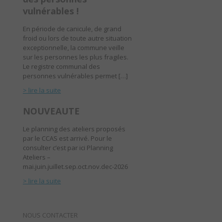
vulnérables !
En période de canicule, de grand
froid ou lors de toute autre situation
exceptionnelle, la commune veille
sur les personnes les plus fragiles.
Le registre communal des
personnes vulnérables permet […]
> lire la suite
NOUVEAUTE
Le planning des ateliers proposés
par le CCAS est arrivé. Pour le
consulter c’est par ici Planning
Ateliers –
mai.juin.juillet.sep.oct.nov.dec-2026
> lire la suite
NOUS CONTACTER