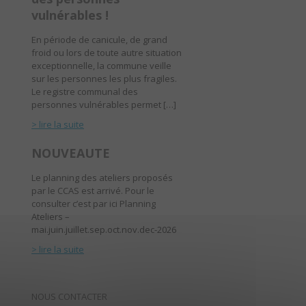
vulnérables !
En période de canicule, de grand
froid ou lors de toute autre situation
exceptionnelle, la commune veille
sur les personnes les plus fragiles.
Le registre communal des
personnes vulnérables permet […]
> lire la suite
NOUVEAUTE
Le planning des ateliers proposés
par le CCAS est arrivé. Pour le
consulter c’est par ici Planning
Ateliers –
mai.juin.juillet.sep.oct.nov.dec-2026
> lire la suite
NOUS CONTACTER