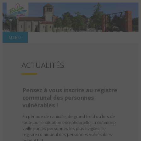
Site officiel de la commune
MENU
TOULON-SUR-
ACTUALITÉS
ALLIER – SITE
OFFICIEL DE LA
COMMUNE
Pensez à vous inscrire au registre
communal des personnes
vulnérables !
En période de canicule, de grand froid ou lors de
toute autre situation exceptionnelle, la commune
veille sur les personnes les plus fragiles. Le
registre communal des personnes vulnérables
permet […]