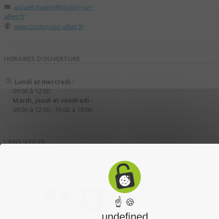
accueil.mairie@toulon-sur-
allier.fr
www.toulon-sur-allier.fr
HORAIRES D’OUVERTURE
Lundi et mercredi :
09:00 à 12:00
Mardi, jeudi et vendredi :
09:00 à 12:00 - 16:00 à 18:00
LIENS UTILES
☝ 🍪
undefined