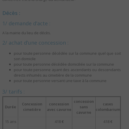
Décès :
1/ demande d’acte :
A la mairie du lieu de décès.
2/ achat d’une concession :
pour toute personne décédée sur la commune quel que soit
son domicile
pour toute personne décédée domiciliée sur la commune
pour toute personne ayant des ascendants ou descendants
directs inhumés au cimetière de la commune
pour toute personne versant une taxe à la commune
3/ tarifs :
concession
Concession
concession
cases
Durée
sans
cimetière
avec cavurne
colombarium
cavurne
15 ans
418
€
418
€