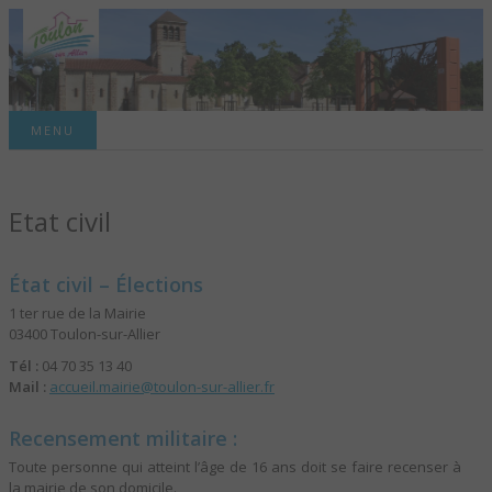
Site officiel de la commune
MENU
TOULON-SUR-
Etat civil
ALLIER – SITE
OFFICIEL DE LA
État civil – Élections
COMMUNE
1 ter rue de la Mairie
03400 Toulon-sur-Allier
Tél :
04 70 35 13 40
Mail :
accueil.mairie@toulon-sur-allier.fr
Recensement militaire :
Toute personne qui atteint l’âge de 16 ans doit se faire recenser à
la mairie de son domicile.