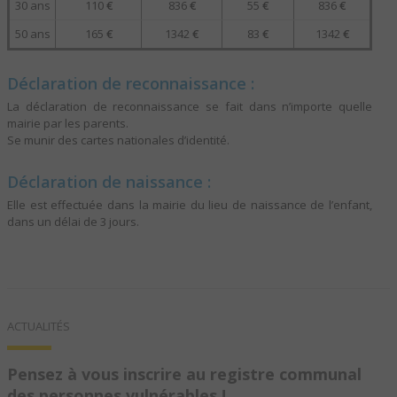
30 ans
110
€
836
€
55
€
836
€
50 ans
165
€
1342
€
83
€
1342
€
Déclaration de reconnaissance :
La déclaration de reconnaissance se fait dans n’importe quelle
mairie par les parents.
Se munir des cartes nationales d’identité.
Déclaration de naissance :
Elle est effectuée dans la mairie du lieu de naissance de l’enfant,
dans un délai de 3 jours.
ACTUALITÉS
Pensez à vous inscrire au registre communal
des personnes vulnérables !