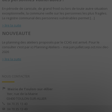
En période de canicule, de grand froid ou lors de toute autre situation
exceptionnelle, la commune veille sur les personnes les plus fragiles.
Le registre communal des personnes vulnérables permet […]
> lire la suite
NOUVEAUTE
Le planning des ateliers proposés par le CCAS est arrivé. Pour le
consulter c’est par ici Planning Ateliers – mai.juin.juillet.sep.oct.nov.dec-
2026
> lire la suite
NOUS CONTACTER
Mairie de Toulon-sur-Allier
1ter, rue de la Mairie
03400 TOULON-SUR-ALLIER
04 70 35 13 40
04 70 35 13 49