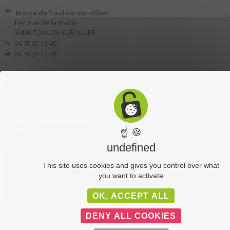
Mairie de Toulon-sur-Allier
1ter, rue de la Mairie
03400 TOULON-SUR-ALLIER
04 70 35 13 40
04 70 35 13 49
accueil.mairie@toulon-sur-allier.fr
www.toulon-sur-allier.fr
Lundi et mercredi :
09:00 à 12:00
Mardi, jeudi et vendredi :
☝ 🍪
09:00 à 12:00 - 16:00 à 18:00
undefined
Liens utiles
Plan du site
Administration
Mentions légales
This site uses cookies and gives you control over what
Politique de confidentialité
you want to activate
C-Toucom web 
OK, ACCEPT ALL
DENY ALL COOKIES