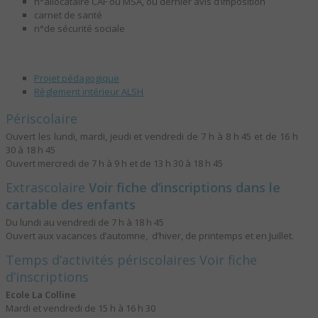
n°allocataire CAF ou MSA, ou dernier avis d’imposition
carnet de santé
n°de sécurité sociale
Projet pédagogique
Règlement intérieur ALSH
Périscolaire
Ouvert les lundi, mardi, jeudi et vendredi de 7 h à 8 h 45 et de 16 h
30 à 18 h 45
Ouvert mercredi de 7 h à 9 h et de 13 h 30 à 18 h 45
Extrascolaire
Voir fiche d’inscriptions dans le
cartable des enfants
Du lundi au vendredi de 7 h à 18 h 45
Ouvert aux vacances d’automne, d’hiver, de printemps et en Juillet.
Temps d’activités périscolaires Voir fiche
d’inscriptions
Ecole La Colline
Mardi et vendredi de 15 h à 16 h 30