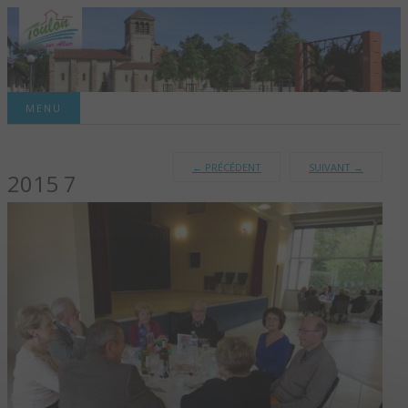
Site officiel de la commune
MENU
TOULON-SUR-
←
PRÉCÉDENT
SUIVANT
→
2015 7
ALLIER – SITE
OFFICIEL DE LA
COMMUNE