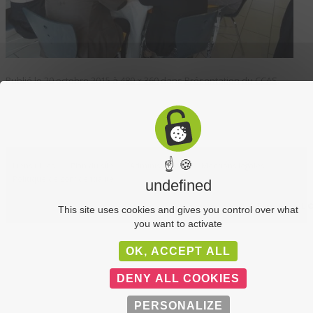
Publié le
20 octobre 2015
à
480 × 360
dans
Présentation du CCAS
.
☝ 🍪
Liens utiles
Plan du site
Administration
Mentions légales
Politique de confidentialité
undefined
C-Toucom web 
This site uses cookies and gives you control over what
you want to activate
OK, ACCEPT ALL
DENY ALL COOKIES
PERSONALIZE