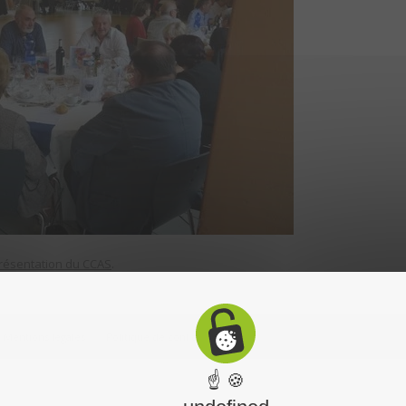
résentation du CCAS
.
Mentions légales
Politique de confidentialité
☝ 🍪