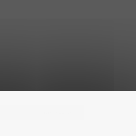
C-Toucom web ©