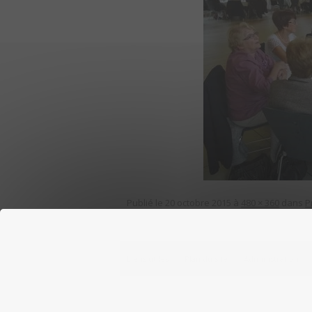
Publié le
20 octobre 2015
à
480 × 360
dans
P
Liens utiles
Plan du site
Administration