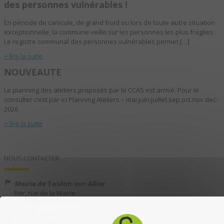
des personnes vulnérables !
En période de canicule, de grand froid ou lors de toute autre situation
exceptionnelle, la commune veille sur les personnes les plus fragiles.
Le registre communal des personnes vulnérables permet […]
> lire la suite
NOUVEAUTE
Le planning des ateliers proposés par le CCAS est arrivé. Pour le
consulter c’est par ici Planning Ateliers – mai.juin.juillet.sep.oct.nov.dec-
2026
> lire la suite
NOUS CONTACTER
Mairie de Toulon-sur-Allier
1ter, rue de la Mairie
03400 TOULON-SUR-ALLIER
04 70 35 13 40
04 70 35 13 49