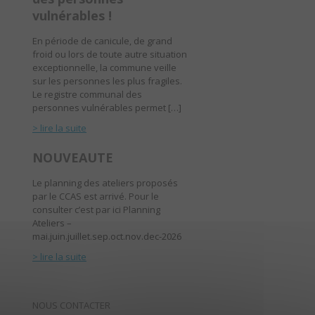
vulnérables !
En période de canicule, de grand
froid ou lors de toute autre situation
exceptionnelle, la commune veille
sur les personnes les plus fragiles.
Le registre communal des
personnes vulnérables permet […]
> lire la suite
NOUVEAUTE
Le planning des ateliers proposés
par le CCAS est arrivé. Pour le
consulter c’est par ici Planning
Ateliers –
mai.juin.juillet.sep.oct.nov.dec-2026
> lire la suite
NOUS CONTACTER