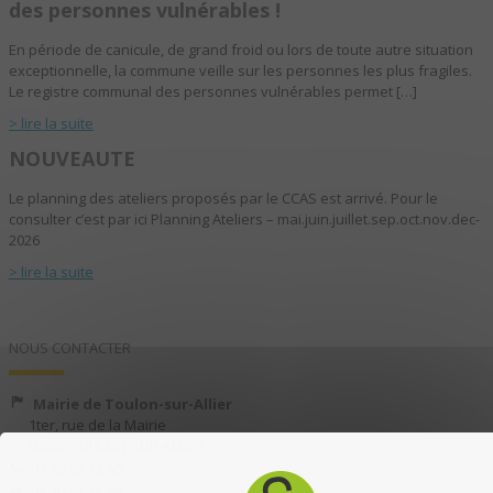
des personnes vulnérables !
En période de canicule, de grand froid ou lors de toute autre situation
exceptionnelle, la commune veille sur les personnes les plus fragiles.
Le registre communal des personnes vulnérables permet […]
> lire la suite
NOUVEAUTE
Le planning des ateliers proposés par le CCAS est arrivé. Pour le
consulter c’est par ici Planning Ateliers – mai.juin.juillet.sep.oct.nov.dec-
2026
> lire la suite
NOUS CONTACTER
Mairie de Toulon-sur-Allier
1ter, rue de la Mairie
03400 TOULON-SUR-ALLIER
04 70 35 13 40
04 70 35 13 49