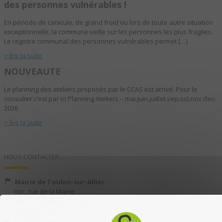
des personnes vulnérables !
En période de canicule, de grand froid ou lors de toute autre situation
exceptionnelle, la commune veille sur les personnes les plus fragiles.
Le registre communal des personnes vulnérables permet […]
> lire la suite
NOUVEAUTE
Le planning des ateliers proposés par le CCAS est arrivé. Pour le
consulter c’est par ici Planning Ateliers – mai.juin.juillet.sep.oct.nov.dec-
2026
> lire la suite
NOUS CONTACTER
Mairie de Toulon-sur-Allier
1ter, rue de la Mairie
03400 TOULON-SUR-ALLIER
04 70 35 13 40
04 70 35 13 49