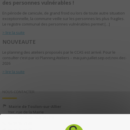
des personnes vulnérables !
En période de canicule, de grand froid ou lors de toute autre situation
exceptionnelle, la commune veille sur les personnes les plus fragiles.
Le registre communal des personnes vulnérables permet […]
> lire la suite
NOUVEAUTE
Le planning des ateliers proposés par le CCAS est arrivé. Pour le
consulter c’est par ici Planning Ateliers – mai.juin.juillet.sep.oct.nov.dec-
2026
> lire la suite
NOUS CONTACTER
Mairie de Toulon-sur-Allier
1ter, rue de la Mairie
03400 TOULON-SUR-ALLIER
04 70 35 13 40
04 70 35 13 49