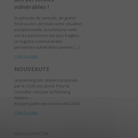
vulnérables !
En période de canicule, de grand
froid ou lors de toute autre situation
exceptionnelle, la commune veille
sur les personnes les plus fragiles.
Le registre communal des
personnes vulnérables permet […]
> lire la suite
NOUVEAUTE
Le planning des ateliers proposés
par le CCAS est arrivé. Pour le
consulter c’est par ici Planning
Ateliers –
mai.juin.juillet.sep.oct.nov.dec-2026
> lire la suite
NOUS CONTACTER