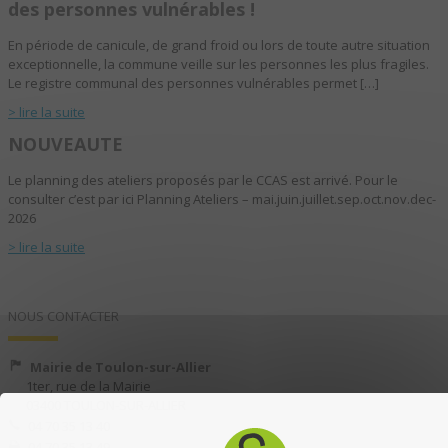
des personnes vulnérables !
En période de canicule, de grand froid ou lors de toute autre situation
exceptionnelle, la commune veille sur les personnes les plus fragiles.
Le registre communal des personnes vulnérables permet […]
> lire la suite
NOUVEAUTE
Le planning des ateliers proposés par le CCAS est arrivé. Pour le
consulter c’est par ici Planning Ateliers – mai.juin.juillet.sep.oct.nov.dec-
2026
> lire la suite
NOUS CONTACTER
Mairie de Toulon-sur-Allier
1ter, rue de la Mairie
03400 TOULON-SUR-ALLIER
04 70 35 13 40
04 70 35 13 49