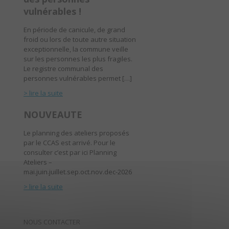
vulnérables !
En période de canicule, de grand
froid ou lors de toute autre situation
exceptionnelle, la commune veille
sur les personnes les plus fragiles.
Le registre communal des
personnes vulnérables permet […]
> lire la suite
NOUVEAUTE
Le planning des ateliers proposés
par le CCAS est arrivé. Pour le
consulter c’est par ici Planning
Ateliers –
mai.juin.juillet.sep.oct.nov.dec-2026
> lire la suite
NOUS CONTACTER