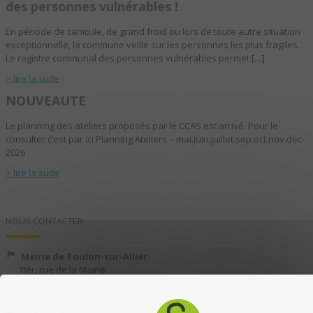
des personnes vulnérables !
En période de canicule, de grand froid ou lors de toute autre situation
exceptionnelle, la commune veille sur les personnes les plus fragiles.
Le registre communal des personnes vulnérables permet […]
> lire la suite
NOUVEAUTE
Le planning des ateliers proposés par le CCAS est arrivé. Pour le
consulter c’est par ici Planning Ateliers – mai.juin.juillet.sep.oct.nov.dec-
2026
> lire la suite
NOUS CONTACTER
Mairie de Toulon-sur-Allier
1ter, rue de la Mairie
03400 TOULON-SUR-ALLIER
04 70 35 13 40
04 70 35 13 49