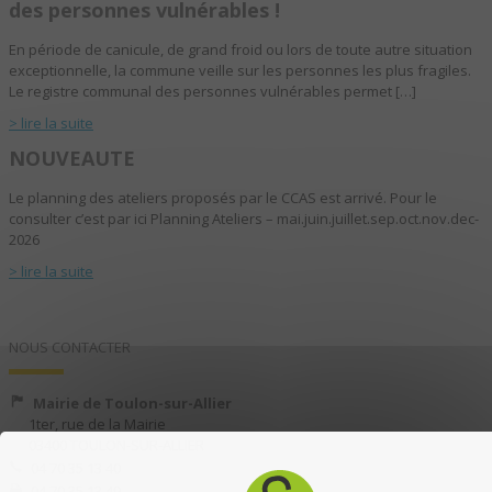
des personnes vulnérables !
En période de canicule, de grand froid ou lors de toute autre situation
exceptionnelle, la commune veille sur les personnes les plus fragiles.
Le registre communal des personnes vulnérables permet […]
> lire la suite
NOUVEAUTE
Le planning des ateliers proposés par le CCAS est arrivé. Pour le
consulter c’est par ici Planning Ateliers – mai.juin.juillet.sep.oct.nov.dec-
2026
> lire la suite
NOUS CONTACTER
Mairie de Toulon-sur-Allier
1ter, rue de la Mairie
03400 TOULON-SUR-ALLIER
04 70 35 13 40
04 70 35 13 49