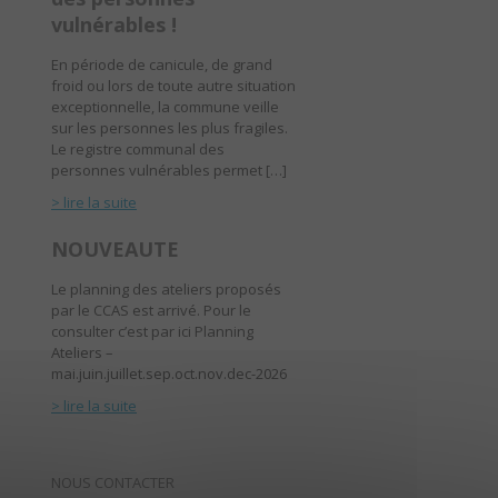
vulnérables !
En période de canicule, de grand
froid ou lors de toute autre situation
exceptionnelle, la commune veille
sur les personnes les plus fragiles.
Le registre communal des
personnes vulnérables permet […]
> lire la suite
NOUVEAUTE
Le planning des ateliers proposés
par le CCAS est arrivé. Pour le
consulter c’est par ici Planning
Ateliers –
mai.juin.juillet.sep.oct.nov.dec-2026
> lire la suite
NOUS CONTACTER