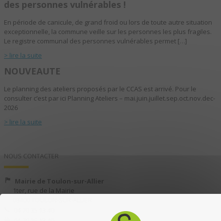
des personnes vulnérables !
En période de canicule, de grand froid ou lors de toute autre situation
exceptionnelle, la commune veille sur les personnes les plus fragiles.
Le registre communal des personnes vulnérables permet […]
> lire la suite
NOUVEAUTE
Le planning des ateliers proposés par le CCAS est arrivé. Pour le
consulter c’est par ici Planning Ateliers – mai.juin.juillet.sep.oct.nov.dec-
2026
> lire la suite
NOUS CONTACTER
Mairie de Toulon-sur-Allier
1ter, rue de la Mairie
03400 TOULON-SUR-ALLIER
04 70 35 13 40
04 70 35 13 49