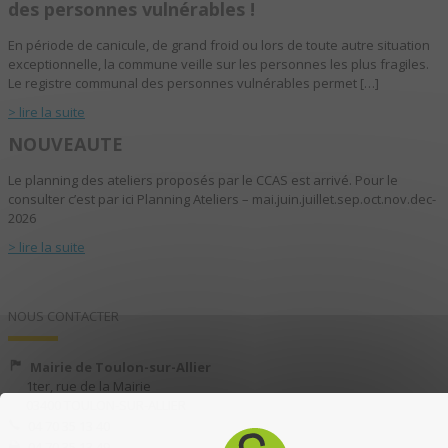
des personnes vulnérables !
En période de canicule, de grand froid ou lors de toute autre situation
exceptionnelle, la commune veille sur les personnes les plus fragiles.
Le registre communal des personnes vulnérables permet […]
> lire la suite
NOUVEAUTE
Le planning des ateliers proposés par le CCAS est arrivé. Pour le
consulter c’est par ici Planning Ateliers – mai.juin.juillet.sep.oct.nov.dec-
2026
> lire la suite
NOUS CONTACTER
Mairie de Toulon-sur-Allier
1ter, rue de la Mairie
03400 TOULON-SUR-ALLIER
04 70 35 13 40
04 70 35 13 49