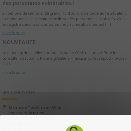
des personnes vulnérables !
En période de canicule, de grand froid ou lors de toute autre situation
exceptionnelle, la commune veille sur les personnes les plus fragiles.
Le registre communal des personnes vulnérables permet […]
> lire la suite
NOUVEAUTE
Le planning des ateliers proposés par le CCAS est arrivé. Pour le
consulter c’est par ici Planning Ateliers – mai.juin.juillet.sep.oct.nov.dec-
2026
> lire la suite
NOUS CONTACTER
Mairie de Toulon-sur-Allier
1ter, rue de la Mairie
03400 TOULON-SUR-ALLIER
04 70 35 13 40
04 70 35 13 49