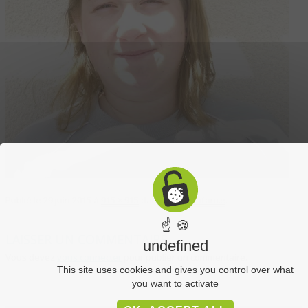
Publié le
29 juin 2015
à
915 × 915
dans
Petite enfance
.
☝ 🍪
LAISSER UN COMMENTAIRE
undefined
Vous devez
vous connecter
pour publier un commentaire.
This site uses cookies and gives you control over what
you want to activate