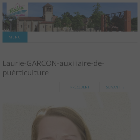
Site officiel de la commune
MENU
TOULON-SUR-
Laurie-GARCON-auxiliaire-de-
ALLIER – SITE
puérticulture
OFFICIEL DE LA
←
PRÉCÉDENT
SUIVANT
→
COMMUNE