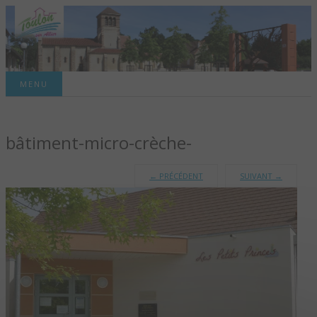
Site officiel de la commune
MENU
TOULON-SUR-
bâtiment-micro-crèche-
ALLIER – SITE
OFFICIEL DE LA
←
PRÉCÉDENT
SUIVANT
→
COMMUNE