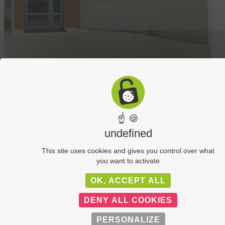
Publié le
29 juin 2015
à
980 × 734
dans
Petite enfance
.
LAISSER UN COMMENTAIRE
☝ 🍪
Vous devez
vous connecter
pour publier un commentaire.
undefined
This site uses cookies and gives you control over what
you want to activate
Liens utiles
Plan du site
Administration
Mentions légales
Politique de confidentialité
OK, ACCEPT ALL
C-Toucom web 
DENY ALL COOKIES
PERSONALIZE