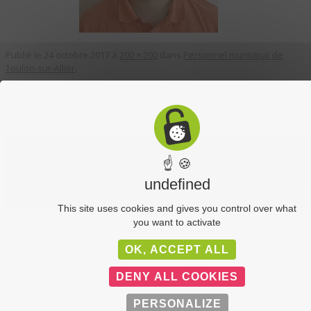
Publié le
24 octobre 2017
à
200 × 200
dans
Personnel municipal de
Toulon-sur-Allier
.
Liens utiles
Plan du site
Administration
Mentions légales
☝ 🍪
Politique de confidentialité
undefined
C-Toucom web 
This site uses cookies and gives you control over what
you want to activate
OK, ACCEPT ALL
DENY ALL COOKIES
PERSONALIZE