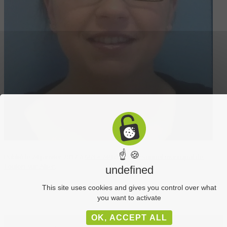
☝ 🍪
Publié le
24 janvier 2017
à
663 × 740
dans
Personnel municipal de
Toulon-sur-Allier
.
undefined
This site uses cookies and gives you control over what
you want to activate
OK, ACCEPT ALL