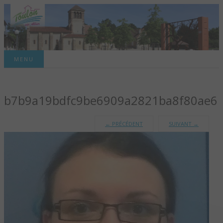
Site officiel de la commune
MENU
TOULON-SUR-
b7b9a19bdfc9be6909a2821ba8f80ae6
ALLIER – SITE
OFFICIEL DE LA
←
PRÉCÉDENT
SUIVANT
→
COMMUNE