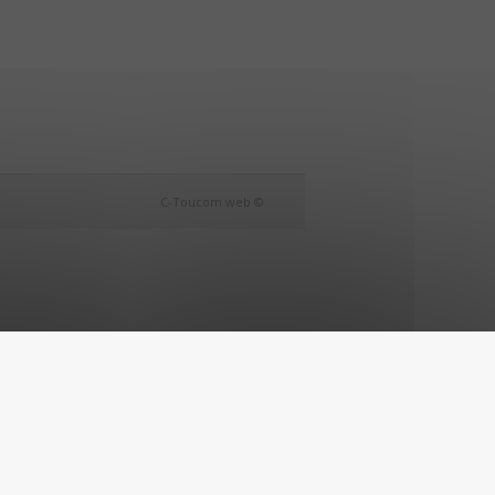
C-Toucom web ©