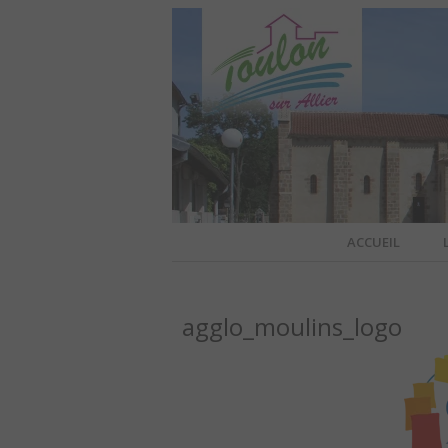
Site officiel de la commune
ACCUEIL
TOULO
agglo_moulins_logo
OFFI