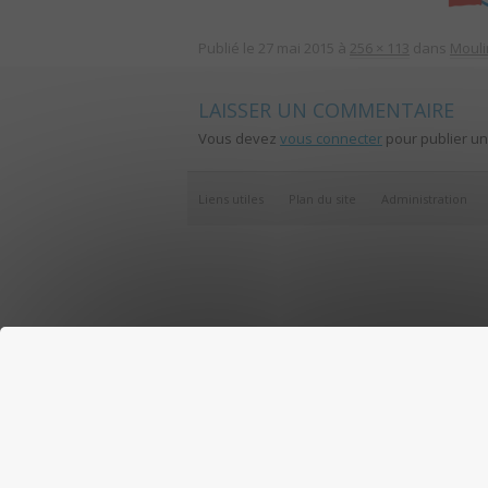
Publié le
27 mai 2015
à
256 × 113
dans
Moul
LAISSER UN COMMENTAIRE
Vous devez
vous connecter
pour publier u
Liens utiles
Plan du site
Administration