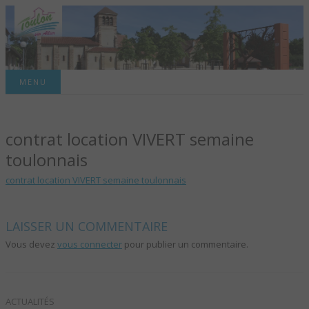
Site officiel de la commune
MENU
TOULON-SUR-
contrat location VIVERT semaine
ALLIER – SITE
toulonnais
OFFICIEL DE LA
contrat location VIVERT semaine toulonnais
COMMUNE
LAISSER UN COMMENTAIRE
Vous devez
vous connecter
pour publier un commentaire.
ACTUALITÉS