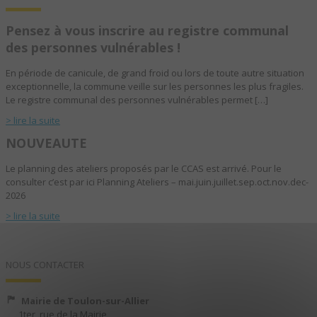
Pensez à vous inscrire au registre communal
des personnes vulnérables !
En période de canicule, de grand froid ou lors de toute autre situation
exceptionnelle, la commune veille sur les personnes les plus fragiles.
Le registre communal des personnes vulnérables permet […]
> lire la suite
NOUVEAUTE
Le planning des ateliers proposés par le CCAS est arrivé. Pour le
consulter c’est par ici Planning Ateliers – mai.juin.juillet.sep.oct.nov.dec-
2026
> lire la suite
NOUS CONTACTER
Mairie de Toulon-sur-Allier
1ter, rue de la Mairie