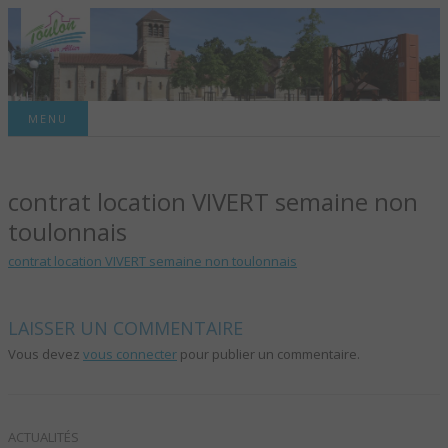
Site officiel de la commune
MENU
TOULON-SUR-
contrat location VIVERT semaine non
ALLIER – SITE
toulonnais
OFFICIEL DE LA
contrat location VIVERT semaine non toulonnais
COMMUNE
LAISSER UN COMMENTAIRE
Vous devez
vous connecter
pour publier un commentaire.
ACTUALITÉS