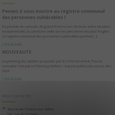
Pensez à vous inscrire au registre communal
des personnes vulnérables !
En période de canicule, de grand froid ou lors de toute autre situation
exceptionnelle, la commune veille sur les personnes les plus fragiles.
Le registre communal des personnes vulnérables permet […]
> lire la suite
NOUVEAUTE
Le planning des ateliers proposés par le CCAS est arrivé. Pour le
consulter c’est par ici Planning Ateliers – mai.juin.juillet.sep.oct.nov.dec-
2026
> lire la suite
NOUS CONTACTER
Mairie de Toulon-sur-Allier
1ter, rue de la Mairie