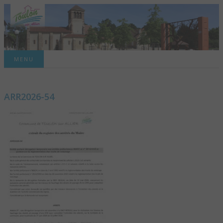
Site officiel de la commune
MENU
TOULON-SUR-
ARR2026-54
ALLIER – SITE
OFFICIEL DE LA
COMMUNE