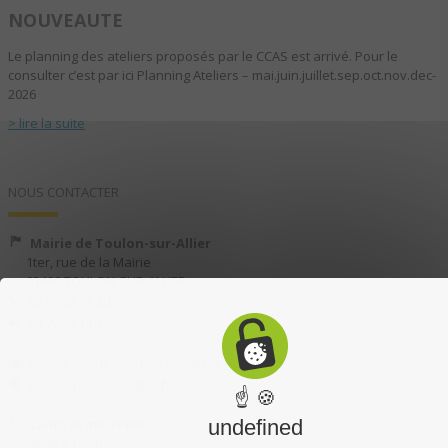
NOUVEAUTE
Le planning des ateliers proposés par le CCAS est arrivé. Pour le
consulter c’est par ici Planning Ateliers – mai.juin.juillet.sep.oct.nov.dec-
2026
> lire la suite
NOUS CONTACTER
Mairie de Toulon-sur-Allier
1ter, rue de la Mairie
03400 TOULON-SUR-ALLIER
04 70 35 13 40
04 70 35 13 49
accueil.mairie@toulon-sur-allier.fr
www.toulon-sur-allier.fr
☝ 🍪
Lundi et mercredi :
undefined
09:00 à 12:00