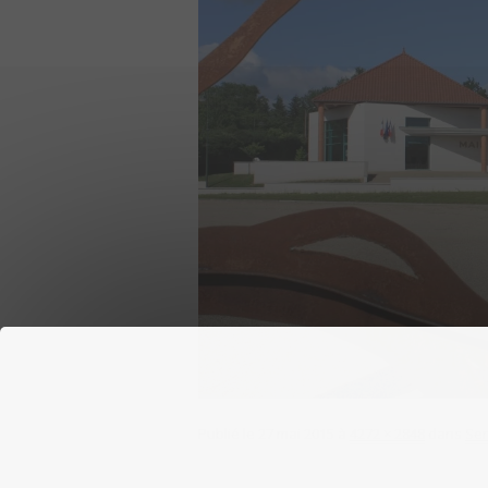
Publié le
27 mai 2015
à
4272 × 2848
dans
Ser