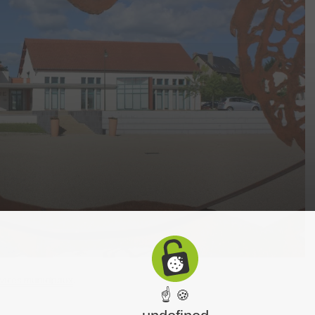
vices municipaux
.
☝ 🍪