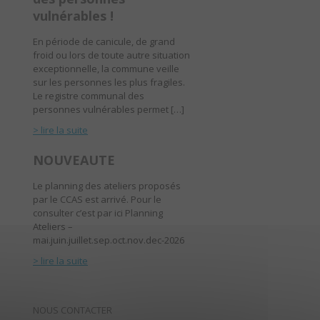
vulnérables !
En période de canicule, de grand
froid ou lors de toute autre situation
exceptionnelle, la commune veille
sur les personnes les plus fragiles.
Le registre communal des
personnes vulnérables permet […]
> lire la suite
NOUVEAUTE
Le planning des ateliers proposés
par le CCAS est arrivé. Pour le
consulter c’est par ici Planning
Ateliers –
mai.juin.juillet.sep.oct.nov.dec-2026
> lire la suite
NOUS CONTACTER