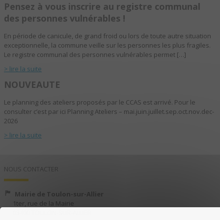
Pensez à vous inscrire au registre communal
des personnes vulnérables !
En période de canicule, de grand froid ou lors de toute autre situation
exceptionnelle, la commune veille sur les personnes les plus fragiles.
Le registre communal des personnes vulnérables permet […]
> lire la suite
NOUVEAUTE
Le planning des ateliers proposés par le CCAS est arrivé. Pour le
consulter c’est par ici Planning Ateliers – mai.juin.juillet.sep.oct.nov.dec-
2026
> lire la suite
NOUS CONTACTER
Mairie de Toulon-sur-Allier
1ter, rue de la Mairie
03400 TOULON-SUR-ALLIER