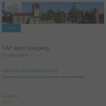
Site officiel de la commune
MENU
TOULON-SUR-
TAP saint exupery
ALLIER – SITE
TAP saint exupery
OFFICIEL DE LA
COMMUNE
LAISSER UN COMMENTAIRE
Vous devez
vous connecter
pour publier un commentaire.
ACTUALITÉS