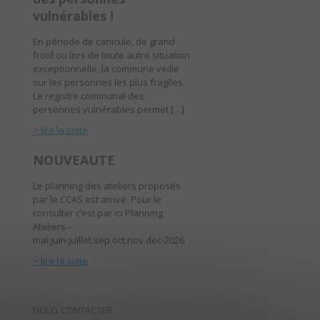
vulnérables !
En période de canicule, de grand
froid ou lors de toute autre situation
exceptionnelle, la commune veille
sur les personnes les plus fragiles.
Le registre communal des
personnes vulnérables permet […]
> lire la suite
NOUVEAUTE
Le planning des ateliers proposés
par le CCAS est arrivé. Pour le
consulter c’est par ici Planning
Ateliers –
mai.juin.juillet.sep.oct.nov.dec-2026
> lire la suite
NOUS CONTACTER