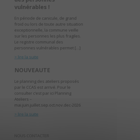
vulnérables !
En période de canicule, de grand
froid ou lors de toute autre situation
exceptionnelle, la commune veille
sur les personnes les plus fragiles.
Le registre communal des
personnes vulnérables permet […]
> lire la suite
NOUVEAUTE
Le planning des ateliers proposés
par le CCAS est arrivé. Pour le
consulter c’est par ici Planning
Ateliers –
mai.juin.juillet.sep.oct.nov.dec-2026
> lire la suite
NOUS CONTACTER