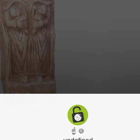
re de Toulon-sur-Allier
.
☝ 🍪