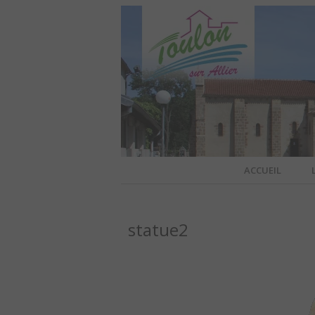
Site officiel de la commune
ACCUEIL
TOULO
statue2
OFFI