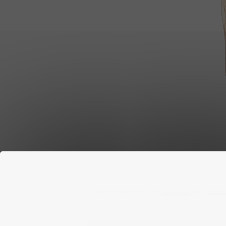
Publié le
24 mai 2016
à
246 × 448
dans
Histoi