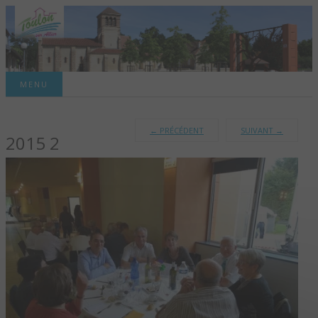
Site officiel de la commune
MENU
TOULON-SUR-
←
PRÉCÉDENT
SUIVANT
→
2015 2
ALLIER – SITE
OFFICIEL DE LA
COMMUNE