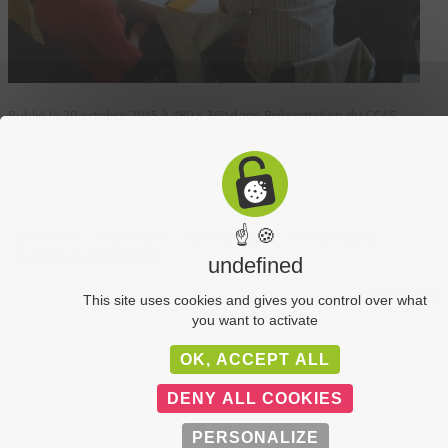
Publié le
20 octobre 2015
à
480 × 360
dans
Présentation du CCAS
.
☝ 🍪
Liens utiles
Plan du site
Administration
Mentions légales
Politique de confidentialité
undefined
C-Toucom web 
This site uses cookies and gives you control over what
you want to activate
OK, ACCEPT ALL
DENY ALL COOKIES
PERSONALIZE