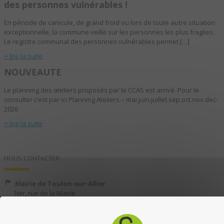
des personnes vulnérables !
En période de canicule, de grand froid ou lors de toute autre situation
exceptionnelle, la commune veille sur les personnes les plus fragiles.
Le registre communal des personnes vulnérables permet […]
> lire la suite
NOUVEAUTE
Le planning des ateliers proposés par le CCAS est arrivé. Pour le
consulter c’est par ici Planning Ateliers – mai.juin.juillet.sep.oct.nov.dec-
2026
> lire la suite
NOUS CONTACTER
Mairie de Toulon-sur-Allier
1ter, rue de la Mairie
03400 TOULON-SUR-ALLIER
04 70 35 13 40
04 70 35 13 49