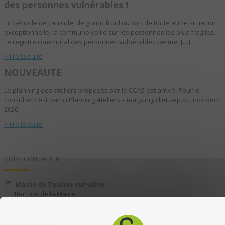
des personnes vulnérables !
En période de canicule, de grand froid ou lors de toute autre situation
exceptionnelle, la commune veille sur les personnes les plus fragiles.
Le registre communal des personnes vulnérables permet […]
> lire la suite
NOUVEAUTE
Le planning des ateliers proposés par le CCAS est arrivé. Pour le
consulter c’est par ici Planning Ateliers – mai.juin.juillet.sep.oct.nov.dec-
2026
> lire la suite
NOUS CONTACTER
Mairie de Toulon-sur-Allier
1ter, rue de la Mairie
03400 TOULON-SUR-ALLIER
04 70 35 13 40
04 70 35 13 49