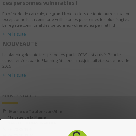
des personnes vulnérables !
En période de canicule, de grand froid ou lors de toute autre situation
exceptionnelle, la commune veille sur les personnes les plus fragiles.
Le registre communal des personnes vulnérables permet […]
> lire la suite
NOUVEAUTE
Le planning des ateliers proposés par le CCAS est arrivé. Pour le
consulter c’est par ici Planning Ateliers – mai.juin.juillet.sep.oct.nov.dec-
2026
> lire la suite
NOUS CONTACTER
Mairie de Toulon-sur-Allier
1ter, rue de la Mairie
03400 TOULON-SUR-ALLIER
04 70 35 13 40
04 70 35 13 49