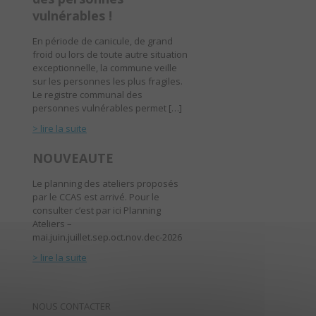
vulnérables !
En période de canicule, de grand
froid ou lors de toute autre situation
exceptionnelle, la commune veille
sur les personnes les plus fragiles.
Le registre communal des
personnes vulnérables permet […]
> lire la suite
NOUVEAUTE
Le planning des ateliers proposés
par le CCAS est arrivé. Pour le
consulter c’est par ici Planning
Ateliers –
mai.juin.juillet.sep.oct.nov.dec-2026
> lire la suite
NOUS CONTACTER