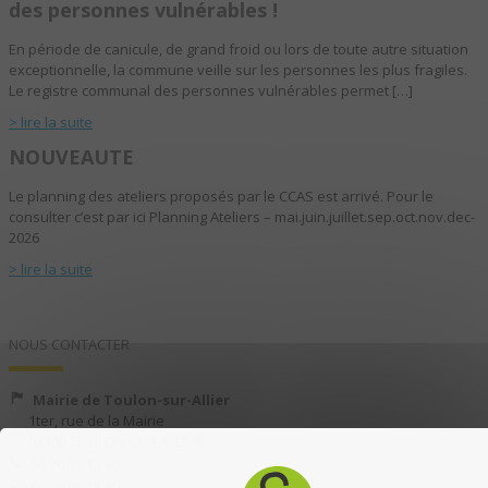
des personnes vulnérables !
En période de canicule, de grand froid ou lors de toute autre situation
exceptionnelle, la commune veille sur les personnes les plus fragiles.
Le registre communal des personnes vulnérables permet […]
> lire la suite
NOUVEAUTE
Le planning des ateliers proposés par le CCAS est arrivé. Pour le
consulter c’est par ici Planning Ateliers – mai.juin.juillet.sep.oct.nov.dec-
2026
> lire la suite
NOUS CONTACTER
Mairie de Toulon-sur-Allier
1ter, rue de la Mairie
03400 TOULON-SUR-ALLIER
04 70 35 13 40
04 70 35 13 49