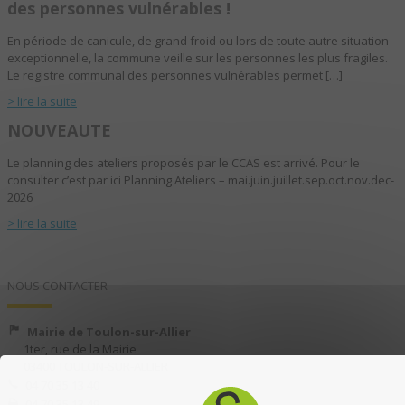
des personnes vulnérables !
En période de canicule, de grand froid ou lors de toute autre situation
exceptionnelle, la commune veille sur les personnes les plus fragiles.
Le registre communal des personnes vulnérables permet […]
> lire la suite
NOUVEAUTE
Le planning des ateliers proposés par le CCAS est arrivé. Pour le
consulter c’est par ici Planning Ateliers – mai.juin.juillet.sep.oct.nov.dec-
2026
> lire la suite
NOUS CONTACTER
Mairie de Toulon-sur-Allier
1ter, rue de la Mairie
03400 TOULON-SUR-ALLIER
04 70 35 13 40
04 70 35 13 49