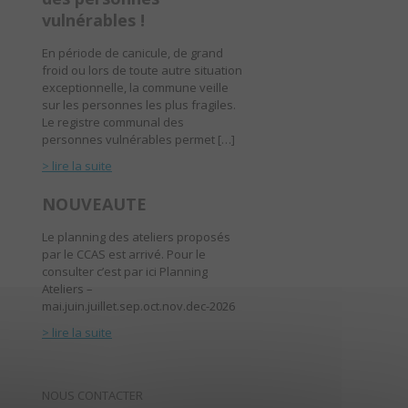
vulnérables !
En période de canicule, de grand
froid ou lors de toute autre situation
exceptionnelle, la commune veille
sur les personnes les plus fragiles.
Le registre communal des
personnes vulnérables permet […]
> lire la suite
NOUVEAUTE
Le planning des ateliers proposés
par le CCAS est arrivé. Pour le
consulter c’est par ici Planning
Ateliers –
mai.juin.juillet.sep.oct.nov.dec-2026
> lire la suite
NOUS CONTACTER