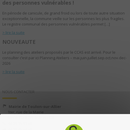
des personnes vulnérables !
En période de canicule, de grand froid ou lors de toute autre situation
exceptionnelle, la commune veille sur les personnes les plus fragiles.
Le registre communal des personnes vulnérables permet […]
> lire la suite
NOUVEAUTE
Le planning des ateliers proposés par le CCAS est arrivé. Pour le
consulter c’est par ici Planning Ateliers – mai.juin.juillet.sep.oct.nov.dec-
2026
> lire la suite
NOUS CONTACTER
Mairie de Toulon-sur-Allier
1ter, rue de la Mairie
03400 TOULON-SUR-ALLIER
04 70 35 13 40
04 70 35 13 49