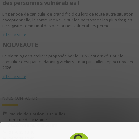
des personnes vulnérables !
En période de canicule, de grand froid ou lors de toute autre situation
exceptionnelle, la commune veille sur les personnes les plus fragiles.
Le registre communal des personnes vulnérables permet […]
> lire la suite
NOUVEAUTE
Le planning des ateliers proposés par le CCAS est arrivé. Pour le
consulter c’est par ici Planning Ateliers – mai.juin.juillet.sep.oct.nov.dec-
2026
> lire la suite
NOUS CONTACTER
Mairie de Toulon-sur-Allier
1ter, rue de la Mairie
03400 TOULON-SUR-ALLIER
04 70 35 13 40
04 70 35 13 49